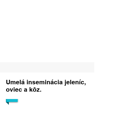
1/1
Umelá inseminácia jeleníc,
oviec a kôz.