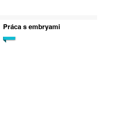
1/5
Práca s embryami