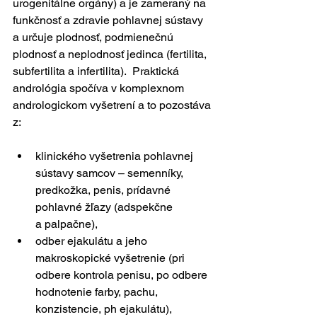
urogenitálne orgány) a je zameraný na 
funkčnosť a zdravie pohlavnej sústavy 
a určuje plodnosť, podmienečnú 
plodnosť a neplodnosť jedinca (fertilita, 
subfertilita a infertilita).  Praktická 
andrológia spočíva v komplexnom 
andrologickom vyšetrení a to pozostáva 
z:
klinického vyšetrenia pohlavnej 
sústavy samcov – semenníky, 
predkožka, penis, prídavné 
pohlavné žľazy (adspekčne 
a palpačne),
odber ejakulátu a jeho 
makroskopické vyšetrenie (pri 
odbere kontrola penisu, po odbere 
hodnotenie farby, pachu, 
konzistencie, ph ejakulátu),