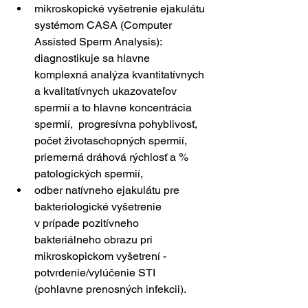
mikroskopické vyšetrenie ejakulátu 
systémom CASA (Computer 
Assisted Sperm Analysis): 
diagnostikuje sa hlavne 
komplexná analýza kvantitatívnych 
a kvalitatívnych ukazovateľov 
spermií a to hlavne koncentrácia 
spermií,  progresívna pohyblivosť, 
počet životaschopných spermií, 
priemerná dráhová rýchlosť a % 
patologických spermií,
odber natívneho ejakulátu pre 
bakteriologické vyšetrenie 
v prípade pozitívneho 
bakteriálneho obrazu pri 
mikroskopickom vyšetrení - 
potvrdenie/vylúčenie STI 
(pohlavne prenosných infekcii).