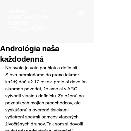
Andrológia naša
každodenná
Na svete je veľa poučiek a definícií. 
Slová premieňame do praxe takmer 
každý deň už 17 rokov, preto si dovolím 
skromne povedať, že sme si v ARC 
vytvorili vlastnú definíciu. Založenú na 
poznatkoch mojich predchodcov, ale 
vyskúšanú a overené tisíckami 
vyšetrení spermií samcov viacerých 
živočíšnych druhov. Tak som si dovolil 
pridať pár podstatných informácií 