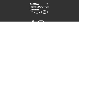
KONTAKTY
Jaroslav Pokorádi, Ph.D.
Email:
jaroslav.pokoradi@gmail.com
Mobil:
+421902916241
MVDr. Zuzana Krchnikova
Email:
zuzana.krchnikova@gmail.com
Mobil:
+421903760
462
Objednávanie pacientov
Mobil:
+421911955606
Animal Reproduction Centre, s.r.o.